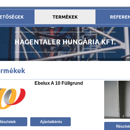
ETŐSÉGEK
TERMÉKEK
REFERE
HAGENTALER HUNGÁRIA KFT.
ermékek
Ebelux A 10 Füllgrund
Részletek
Ajánlatkérés
Részlet