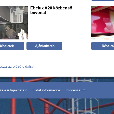
Ebelux A20 közbenső
bevonat
Részletek
Ajánlatkérés
Részlet
ssza az előző oldalra!
elési tájékoztató
Oldal információk
Impresszum