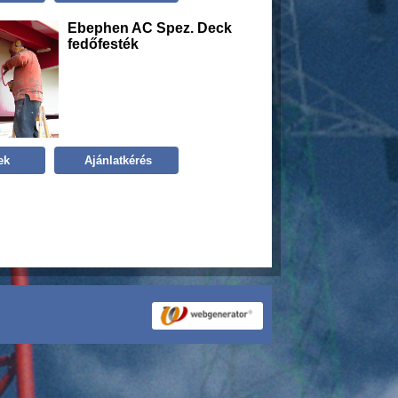
Ebephen AC Spez. Deck
fedőfesték
ek
Ajánlatkérés