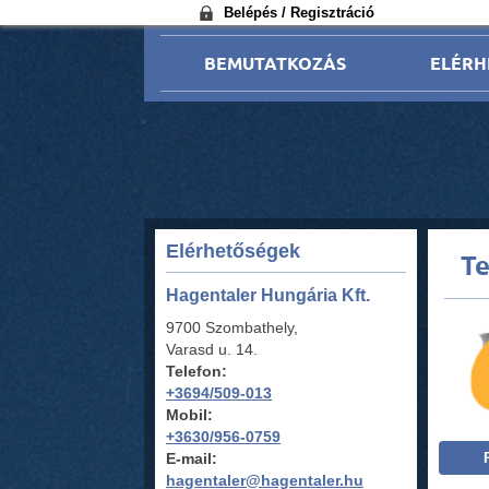
Belépés / Regisztráció
BEMUTATKOZÁS
ELÉRH
Elérhetőségek
T
Hagentaler Hungária Kft.
9700 Szombathely,
Varasd u. 14.
Telefon:
+3694/509-013
Mobil:
+3630/956-0759
E-mail:
hagentaler@hagentaler.hu