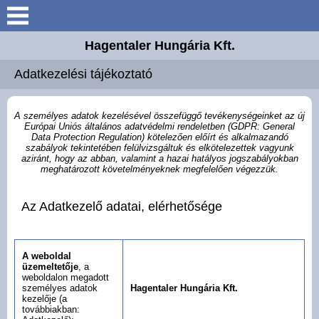
Belépés / Regisztráció
Hagentaler Hungária Kft.
Keresés
Adatkezelési tájékoztató
Bemutatkozás
Elérhetőségek
A személyes adatok kezelésével összefüggő tevékenységeinket az új
Európai Uniós általános adatvédelmi rendeletben (GDPR: General
Data Protection Regulation) kötelezően előírt és alkalmazandó
szabályok tekintetében felülvizsgáltuk és elkötelezettek vagyunk
Termékek
aziránt, hogy az abban, valamint a hazai hatályos jogszabályokban
meghatározott követelményeknek megfelelően végezzük.
Referenciák
Az Adatkezelő adatai, elérhetősége
Letöltések
A weboldal
üzemeltetője
, a
weboldalon megadott
személyes adatok
Hagentaler Hungária Kft.
kezelője (a
továbbiakban: