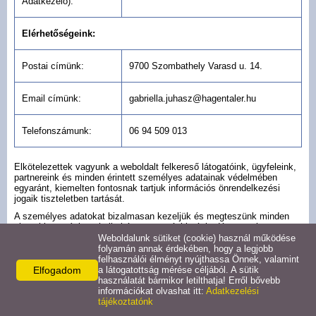
Adatkezelő):
Elérhetőségeink:
Postai címünk:
9700 Szombathely Varasd u. 14.
Email címünk:
gabriella.juhasz@hagentaler.hu
Telefonszámunk:
06 94 509 013
Elkötelezettek vagyunk a weboldalt felkereső látogatóink, ügyfeleink,
partnereink és minden érintett személyes adatainak védelmében
egyaránt, kiemelten fontosnak tartjuk információs önrendelkezési
jogaik tiszteletben tartását.
A személyes adatokat bizalmasan kezeljük és megteszünk minden
olyan biztonsági, technikai és szervezési intézkedést, amely a
személyes adatok biztonságát garantálja.
Weboldalunk sütiket (cookie) használ működése
folyamán annak érdekében, hogy a legjobb
Amennyiben olyan kérdése merül fel, amely jelen adatkezelési
felhasználói élményt nyújthassa Önnek, valamint
tájékoztatónk alapján nem egyértelmű, kérjük, hogy vegye fel a
Elfogadom
a látogatottság mérése céljából. A sütik
kapcsolatot velünk fenti elérhetőségeinken! Törekszünk arra, hogy
használatát bármikor letilthatja! Erről bővebb
minél gyorsabban válaszoljunk Önnek, viszont amennyiben kérdése
információkat olvashat itt:
Adatkezelési
megfelelő megválaszolása több időt vesz igénybe, akkor legfeljebb 15
tájékoztatónk
napon belül vállaljuk annak megválaszolását.