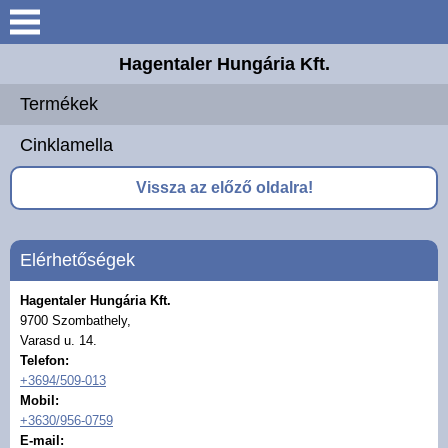
Belépés / Regisztráció
Hagentaler Hungária Kft.
Keresés
Termékek
Bemutatkozás
Cinklamella
Elérhetőségek
Vissza az előző oldalra!
Termékek
Elérhetőségek
Referenciák
Hagentaler Hungária Kft.
Letöltések
9700 Szombathely,
Varasd u. 14.
Telefon:
+3694/509-013
Mobil:
+3630/956-0759
E-mail: