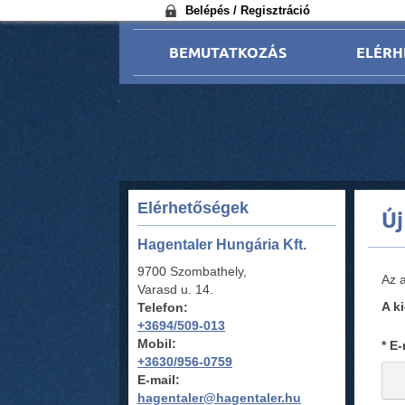
Belépés / Regisztráció
BEMUTATKOZÁS
ELÉRH
Elérhetőségek
Új
Hagentaler Hungária Kft.
9700 Szombathely,
Az a
Varasd u. 14.
A k
Telefon:
+3694/509-013
Mobil:
* E-
+3630/956-0759
E-mail:
hagentaler@hagentaler.hu