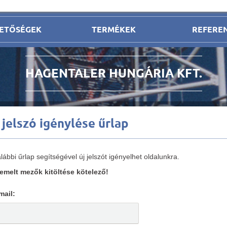
ETŐSÉGEK
TERMÉKEK
REFERE
HAGENTALER HUNGÁRIA KFT.
 jelszó igénylése űrlap
lábbi űrlap segítségével új jelszót igényelhet oldalunkra.
iemelt mezők kitöltése kötelező!
mail: